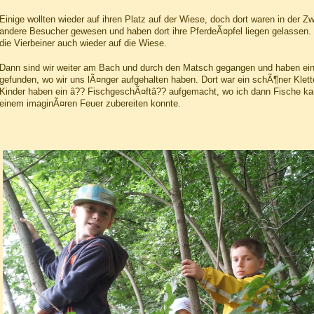
Einige wollten wieder auf ihren Platz auf der Wiese, doch dort waren in der Z
andere Besucher gewesen und haben dort ihre PferdeÃ¤pfel liegen gelassen
die Vierbeiner auch wieder auf die Wiese.
Dann sind wir weiter am Bach und durch den Matsch gegangen und haben ei
gefunden, wo wir uns lÃ¤nger aufgehalten haben. Dort war ein schÃ¶ner Klet
Kinder haben ein â?? FischgeschÃ¤ftâ?? aufgemacht, wo ich dann Fische ka
einem imaginÃ¤ren Feuer zubereiten konnte.