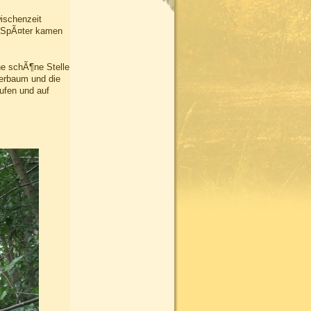
wischenzeit
. SpÃ¤ter kamen
ne schÃ¶ne Stelle
terbaum und die
ufen und auf