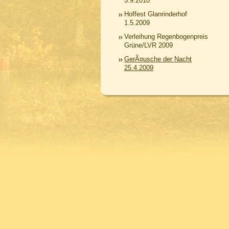
5.9.2010
Hoffest Glanrinderhof
1.5.2009
Verleihung Regenbogenpreis
Grüne/LVR 2009
GerÃ¤usche der Nacht
25.4.2009